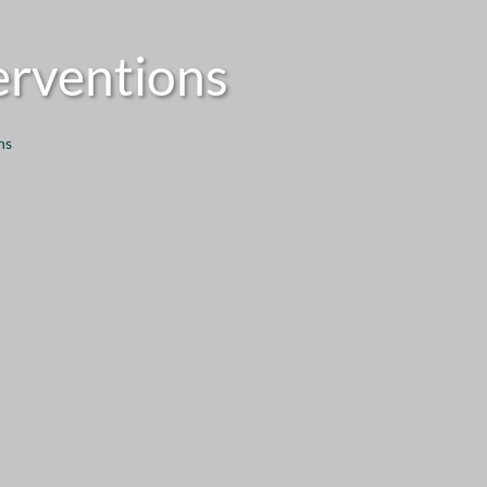
terventions
ns