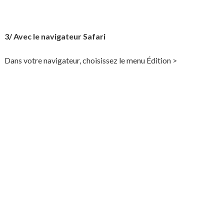
3/ Avec le navigateur Safari
Dans votre navigateur, choisissez le menu Édition >
Préférences.
Cliquez sur Sécurité. Cliquez sur Afficher les cookies.
Sélectionnez les cookies et cliquez sur Effacer. Après avoir
supprimé les cookies, cliquez sur Terminé.
4/ Avec le navigateur Google Chrome
Cliquez sur l’icône du menu Outils.