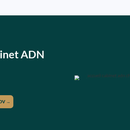
abinet ADN
DV →