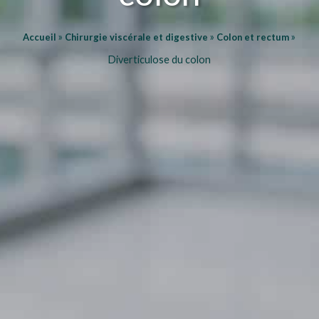
»
»
»
Accueil
Chirurgie viscérale et digestive
Colon et rectum
Diverticulose du colon